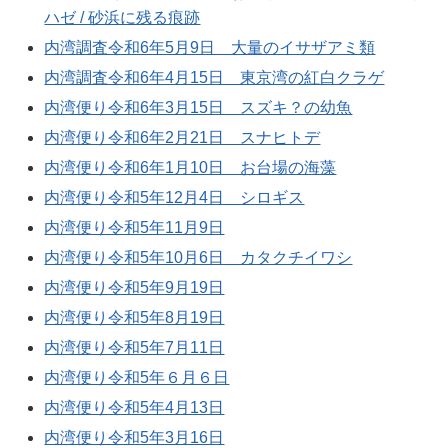
ハゼ / 砂浜に残る痕跡
内湾調査令和6年5月9日 大量のイサザアミ類
内湾調査令和6年4月15日 東京湾の紅白クラゲ
内湾便り令和6年3月15日 スズキ？の幼魚
内湾便り令和6年2月21日 スナヒトデ
内湾便り令和6年1月10日 お台場の海藻
内湾便り令和5年12月4日 シロギス
内湾便り令和5年11月9日
内湾便り令和5年10月6日 カタクチイワシ
内湾便り令和5年9月19日
内湾便り令和5年8月19日
内湾便り令和5年7月11日
内湾便り令和5年６月６日
内湾便り令和5年4月13日
内湾便り令和5年3月16日