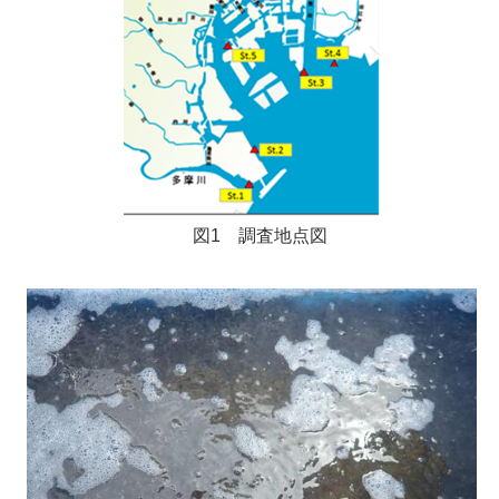
図1 調査地点図