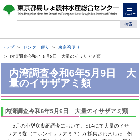
メニュー
検索
トップ
センター便り
東京湾便り
内湾調査令和6年5月9日 大量のイサザアミ類
内湾調査令和6年5月9日 大
量のイサザアミ類
内湾調査令和6年5月9日 大量のイサザアミ類
5月の小型底曳網調査において、St.4にて大量のイサ
ザアミ類（ニホンイサザアミ？）が採集されました。例