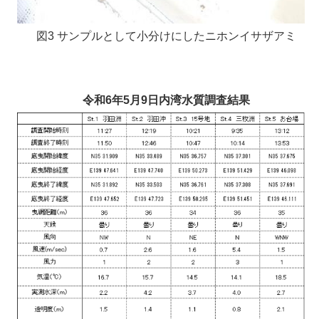
図3 サンプルとして小分けにしたニホンイサザアミ
令和6年5月9日内湾水質調査結果