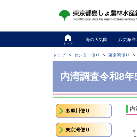
海の天気図
八丈海洋
トップ
トップ
センター便り
東京湾便り
内湾調査令和8年
内
多摩川便り
東京湾便り
え