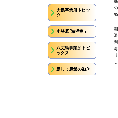
採
の
大島事業所トピッ
me
ク
潮
小笠原｢海洋島」
混
間
八丈島事業所トピ
湾
ックス
り
し
島しょ農業の動き