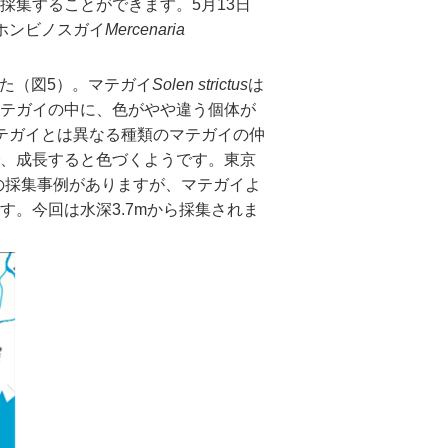
採集することができます。5月13日
ホンビノスガイ
Mercenaria
した（図5）。
マテガイ
Solen strictus
は
テガイの中に、色がやや違う個体が
テガイとは異なる種類のマテガイの仲
、成長すると色づくようです。
東京
の採集事例がありますが、マテガイよ
す。
今回は水深3.7mから採集されま