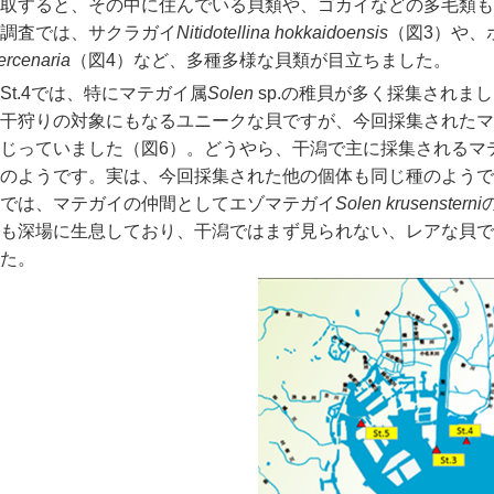
取すると、その中に住んでいる貝類や、ゴカイなどの多毛類も
調査では、サクラガイ
Nitidotellina hokkaidoensis
（図3）や、
rcenaria
（図4）など、多種多様な貝類が目立ちました。
St.4では、特にマテガイ属
Solen
sp.の稚貝が多く採集されま
干狩りの対象にもなるユニークな貝ですが、今回採集されたマ
じっていました（図6）。どうやら、干潟で主に採集されるマ
のようです。実は、今回採集された
他の個体も同じ種のようで
では、マテガイの仲間としてエゾマテガイ
Solen krusensterni
も深場に生息しており、干潟ではまず見られない、レアな貝で
た。