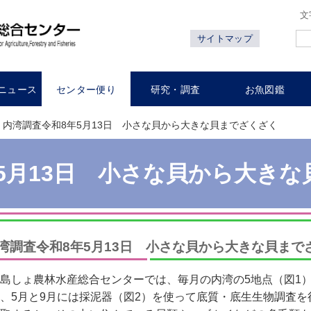
文
サイトマップ
ニュース
センター便り
研究・調査
お魚図鑑
内湾調査令和8年5月13日 小さな貝から大きな貝までざくざく
5月13日 小さな貝から大き
湾調査令和8年5月13日 小さな貝から大きな貝まで
島しょ農林水産総合センターでは、毎月の内湾の5地点（図1
、5月と9月には採泥器（図2）を使って底質・底生生物調査を