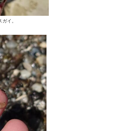
スガイ
。