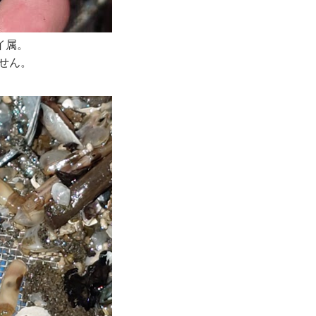
イ属。
せん
。