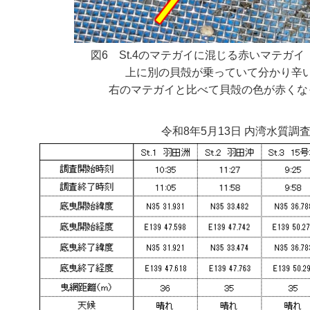
図6 St.4のマテガイに混じる赤いマテガ
上に別の貝殻が乗っていて分かり辛
右のマテガイと比べて貝殻の色が赤くな
令和8年5月13日 内湾水質調