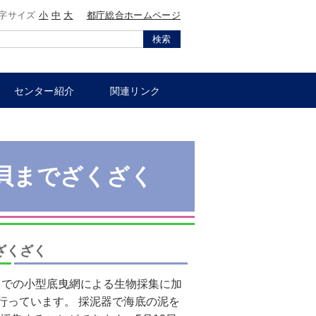
字サイズ
小
中
大
都庁総合ホームページ
検索
センター紹介
関連リンク
な貝までざくざく
ざくざく
）での小型底曳網による生物採集に加
行っています。 採泥器で海底の泥を