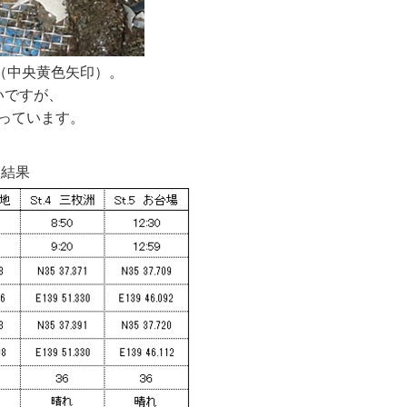
イ（中央黄色矢印）。
いですが、
っています
。
査結果