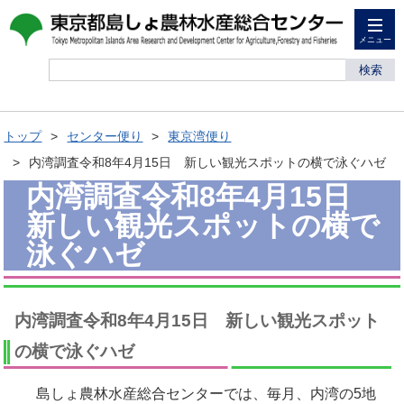
メニュー
検索
トップ
センター便り
東京湾便り
内湾調査令和8年4月15日 新しい観光スポットの横で泳ぐハゼ
内湾調査令和8年4月15日
新しい観光スポットの横で
泳ぐハゼ
内湾調査令和8年4月15日 新しい観光スポット
の横で泳ぐハゼ
島しょ農林水産総合センターでは、毎月、内湾の5地