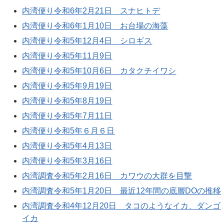
内湾便り令和6年2月21日 スナヒトデ
内湾便り令和6年1月10日 お台場の海藻
内湾便り令和5年12月4日 シロギス
内湾便り令和5年11月9日
内湾便り令和5年10月6日 カタクチイワシ
内湾便り令和5年9月19日
内湾便り令和5年8月19日
内湾便り令和5年7月11日
内湾便り令和5年６月６日
内湾便り令和5年4月13日
内湾便り令和5年3月16日
内湾調査令和5年2月16日 カワウの大群を目撃
内湾調査令和5年1月20日 最近12年間の底層DOの推移
内湾調査令和4年12月20日 タコのようなイカ、ダンゴ
イカ