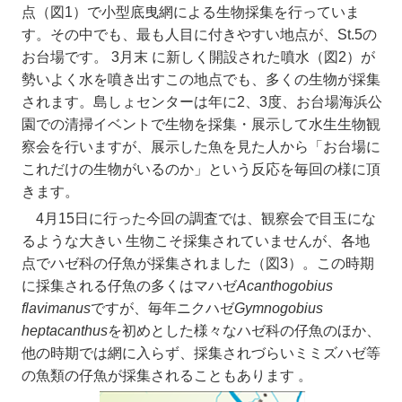
点（図1）で小型底曳網による生物採集を行っていま
す。その中でも、最も人目に付きやすい地点が、St.5の
お台場です。 3月末 に新しく開設された噴水（図2）が
勢いよく水を噴き出すこの地点でも、多くの生物が採集
されます。島しょセンターは年に2、3度、お台場海浜公
園での清掃イベントで生物を採集・展示して水生生物観
察会を行いますが、展示した魚を見た人から「お台場に
これだけの生物がいるのか」という反応を毎回の様に頂
きます。
4月15日に行った今回の調査では、観察会で目玉にな
るような大きい 生物こそ採集されていませんが、各地
点でハゼ科の仔魚が採集されました（図3）。この時期
に採集される仔魚の多くはマハゼ
Acanthogobius
flavimanus
ですが、毎年ニクハゼ
Gymnogobius
heptacanthus
を初めとした様々なハゼ科の仔魚のほか、
他の時期では網に入らず、採集されづらいミミズハゼ等
の魚類の仔魚が採集されることもあります 。